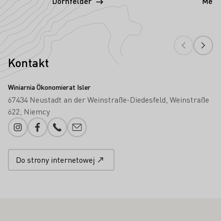
Dornfelder
Merl
Kontakt
Winiarnia Ökonomierat Isler
67434 Neustadt an der Weinstraße-Diedesfeld
Weinstraße
622
Niemcy
Instagram
Facebook
Numer telefonu
Proszę dodać e-mail
Do strony internetowej