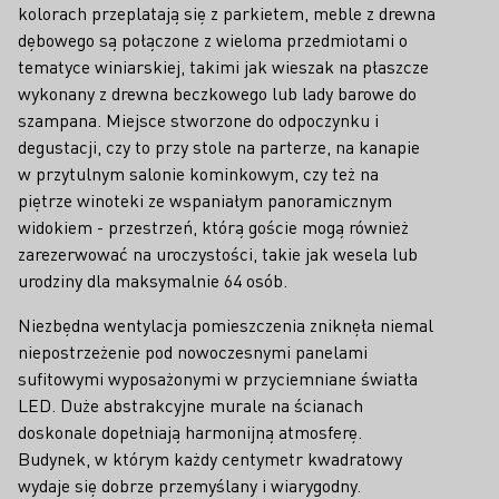
kolorach przeplatają się z parkietem, meble z drewna
dębowego są połączone z wieloma przedmiotami o
tematyce winiarskiej, takimi jak wieszak na płaszcze
wykonany z drewna beczkowego lub lady barowe do
szampana. Miejsce stworzone do odpoczynku i
degustacji, czy to przy stole na parterze, na kanapie
w przytulnym salonie kominkowym, czy też na
piętrze winoteki ze wspaniałym panoramicznym
widokiem - przestrzeń, którą goście mogą również
zarezerwować na uroczystości, takie jak wesela lub
urodziny dla maksymalnie 64 osób.
Niezbędna wentylacja pomieszczenia zniknęła niemal
niepostrzeżenie pod nowoczesnymi panelami
sufitowymi wyposażonymi w przyciemniane światła
LED. Duże abstrakcyjne murale na ścianach
doskonale dopełniają harmonijną atmosferę.
Budynek, w którym każdy centymetr kwadratowy
wydaje się dobrze przemyślany i wiarygodny.