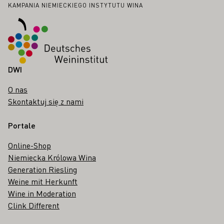
Stopka
KAMPANIA NIEMIECKIEGO INSTYTUTU WINA
DWI
O nas
Skontaktuj się z nami
Portale
Online-Shop
Niemiecka Królowa Wina
Generation Riesling
Weine mit Herkunft
Wine in Moderation
Clink Different