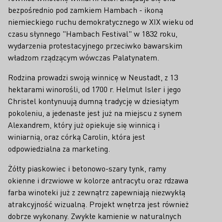
bezpośrednio pod zamkiem Hambach - ikoną
niemieckiego ruchu demokratycznego w XIX wieku od
czasu słynnego "Hambach Festival" w 1832 roku,
wydarzenia protestacyjnego przeciwko bawarskim
władzom rządzącym wówczas Palatynatem.
Rodzina prowadzi swoją winnicę w Neustadt, z 13
hektarami winorośli, od 1700 r. Helmut Isler i jego
Christel kontynuują dumną tradycję w dziesiątym
pokoleniu, a jedenaste jest już na miejscu z synem
Alexandrem, który już opiekuje się winnicą i
winiarnią, oraz córką Carolin, która jest
odpowiedzialna za marketing.
Żółty piaskowiec i betonowo-szary tynk, ramy
okienne i drzwiowe w kolorze antracytu oraz rdzawa
farba winoteki już z zewnątrz zapewniają niezwykłą
atrakcyjność wizualną. Projekt wnętrza jest również
dobrze wykonany. Zwykłe kamienie w naturalnych