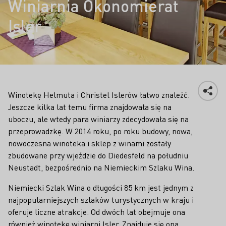
Winiarnia Ökonomierat
Isler
Winotekę Helmuta i Christel Islerów łatwo znaleźć.
Jeszcze kilka lat temu firma znajdowała się na
uboczu, ale wtedy para winiarzy zdecydowała się na
przeprowadzkę. W 2014 roku, po roku budowy, nowa,
nowoczesna winoteka i sklep z winami zostały
zbudowane przy wjeździe do Diedesfeld na południu
Neustadt, bezpośrednio na Niemieckim Szlaku Wina.
Niemiecki Szlak Wina o długości 85 km jest jednym z
najpopularniejszych szlaków turystycznych w kraju i
oferuje liczne atrakcje. Od dwóch lat obejmuje ona
również winotekę winiarni Isler. Znajduje się ona