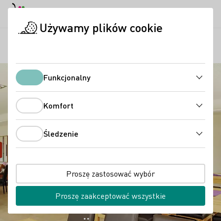
Tryb dzienny
Darkmode
Zamk
Otwo
Używamy plików cookie
Regiony
Winiarnia Ökonomierat Isler
Strona startowa
Funkcjonalny
Funkcjonalny
Komfort
Komfort
Śledzenie
Śledzenie
Proszę zastosować wybór
Proszę zaakceptować wszystkie