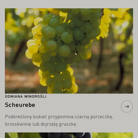
PAŃSTWA ZAINTERESOWAĆ
Proszę dowiedzieć się więcej
ODMIANA WINOROŚLI
Scheurebe
Podkreślony bukiet przypomina czarną porzeczkę,
brzoskwinię lub dojrzałą gruszkę.
Proszę dowiedzieć się więcej