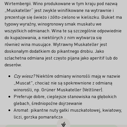
Wirtembergii. Wino produkowane w tym kraju pod nazwą
„Muskateller“ jest zwykle winifikowane na wytrawnie i
prezentuje się świeżo i żółto-zielono w kieliszku. Bukiet ma
typowy wyraźny, winogronowy smak muskatu we
wszystkich odmianach. Wina te są szczególnie odpowiednie
do kupażowania, a niektórych z nim wytwarza się
również wina musujące. Wytrawny Muskateller jest
doskonałym dodatkiem do pikantnego drobiu. Jako
szlachetna odmiana jest często pijana jako aperitif lub do
deserów.
Czy wiesz?
Niektóre odmiany winorośli mają w nazwie
„Muscat", chociaż nie są spokrewnione z odmianą
winorośli, np. Grüner Muskateller (Veltliner).
Preferuje dobre, cieplejsze stanowiska na głębokich
glebach, średniopoźne dojrzewanie
Aromat: pikantne nuty gałki muszkatołowej, kwiatowy,
liczi, gorzka pomarańcza