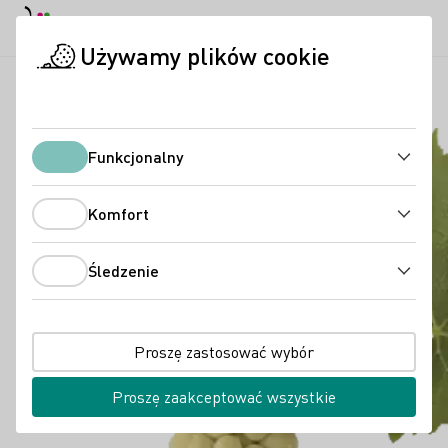
Tryb dzienny
Darkmode
Zamk
Otwo
Używamy plików cookie
Wina niemieckie
Odmiany winogron
Muscat
Strona startowa
Funkcjonalny
Funkcjonalny
Komfort
Komfort
Śledzenie
Śledzenie
Proszę zastosować wybór
Proszę zaakceptować wszystkie