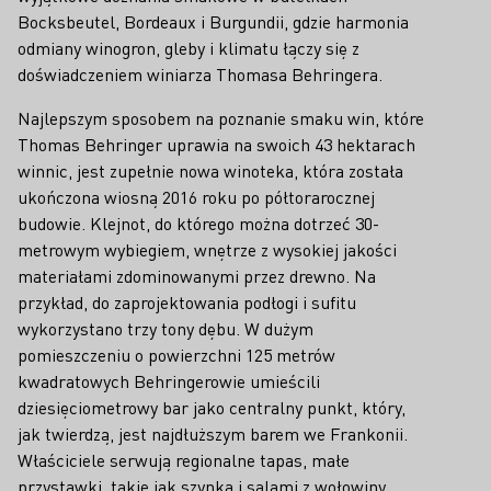
Bocksbeutel, Bordeaux i Burgundii, gdzie harmonia
odmiany winogron, gleby i klimatu łączy się z
doświadczeniem winiarza Thomasa Behringera.
Najlepszym sposobem na poznanie smaku win, które
Thomas Behringer uprawia na swoich 43 hektarach
winnic, jest zupełnie nowa winoteka, która została
ukończona wiosną 2016 roku po półtorarocznej
budowie. Klejnot, do którego można dotrzeć 30-
metrowym wybiegiem, wnętrze z wysokiej jakości
materiałami zdominowanymi przez drewno. Na
przykład, do zaprojektowania podłogi i sufitu
wykorzystano trzy tony dębu. W dużym
pomieszczeniu o powierzchni 125 metrów
kwadratowych Behringerowie umieścili
dziesięciometrowy bar jako centralny punkt, który,
jak twierdzą, jest najdłuższym barem we Frankonii.
Właściciele serwują regionalne tapas, małe
przystawki, takie jak szynka i salami z wołowiny