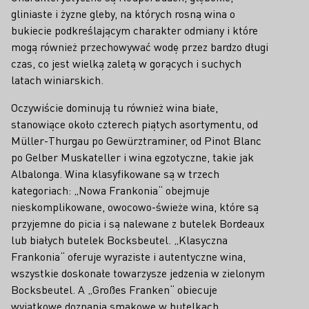
gliniaste i żyzne gleby, na których rosną wina o
bukiecie podkreślającym charakter odmiany i które
mogą również przechowywać wodę przez bardzo długi
czas, co jest wielką zaletą w gorących i suchych
latach winiarskich.
Oczywiście dominują tu również wina białe,
stanowiące około czterech piątych asortymentu, od
Müller-Thurgau po Gewürztraminer, od Pinot Blanc
po Gelber Muskateller i wina egzotyczne, takie jak
Albalonga. Wina klasyfikowane są w trzech
kategoriach: „Nowa Frankonia“ obejmuje
nieskomplikowane, owocowo-świeże wina, które są
przyjemne do picia i są nalewane z butelek Bordeaux
lub białych butelek Bocksbeutel. „Klasyczna
Frankonia“ oferuje wyraziste i autentyczne wina,
wszystkie doskonałe towarzysze jedzenia w zielonym
Bocksbeutel. A „Großes Franken“ obiecuje
wyjątkowe doznania smakowe w butelkach