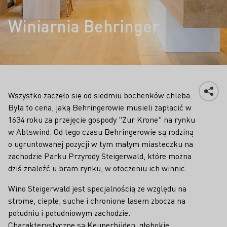
Winiarnia Behringer
Wszystko zaczęło się od siedmiu bochenków chleba.
Była to cena, jaką Behringerowie musieli zapłacić w
1634 roku za przejęcie gospody "Zur Krone" na rynku
w Abtswind. Od tego czasu Behringerowie są rodziną
o ugruntowanej pozycji w tym małym miasteczku na
zachodzie Parku Przyrody Steigerwald, które można
dziś znaleźć u bram rynku, w otoczeniu ich winnic.
Wino Steigerwald jest specjalnością ze względu na
strome, ciepłe, suche i chronione lasem zbocza na
południu i południowym zachodzie.
Charakterystyczne są Keuperbüden, głębokie,