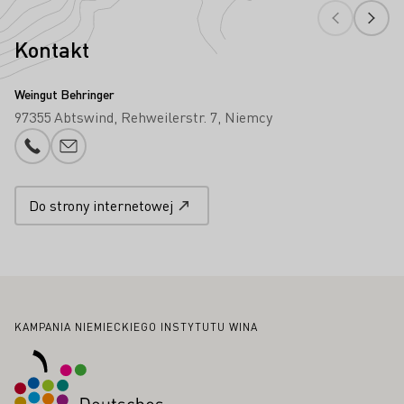
Kontakt
Weingut Behringer
97355 Abtswind
Rehweilerstr. 7
Niemcy
Numer telefonu
Proszę dodać e-mail
Do strony internetowej
Stopka
KAMPANIA NIEMIECKIEGO INSTYTUTU WINA