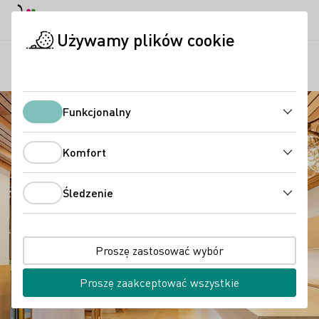
Tryb dzienny
Darkmode
Zamk
Otwo
Używamy plików cookie
Regiony
Winiarnia Behringer
Strona startowa
Funkcjonalny
Funkcjonalny
Komfort
Komfort
Śledzenie
Śledzenie
Proszę zastosować wybór
Proszę zaakceptować wszystkie