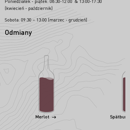
Poniedziałek - piątek: 08:30-12:00 & 13:00-17:30
(kwiecień - październik)
Sobota: 09:30 – 13:00 (marzec - grudzień)
Odmiany
Merlot
Spätbur