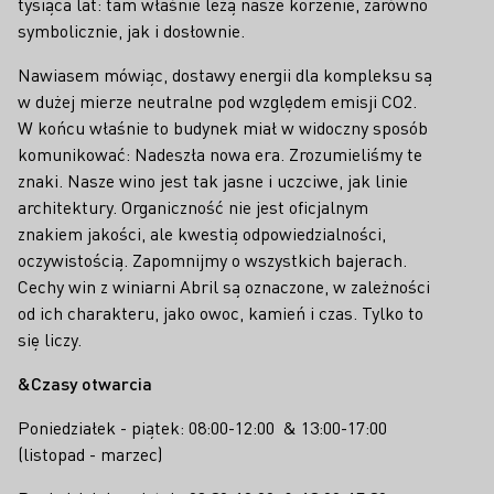
tysiąca lat: tam właśnie leżą nasze korzenie, zarówno
symbolicznie, jak i dosłownie.
Nawiasem mówiąc, dostawy energii dla kompleksu są
w dużej mierze neutralne pod względem emisji CO2.
W końcu właśnie to budynek miał w widoczny sposób
komunikować: Nadeszła nowa era. Zrozumieliśmy te
znaki. Nasze wino jest tak jasne i uczciwe, jak linie
architektury. Organiczność nie jest oficjalnym
znakiem jakości, ale kwestią odpowiedzialności,
oczywistością. Zapomnijmy o wszystkich bajerach.
Cechy win z winiarni Abril są oznaczone, w zależności
od ich charakteru, jako owoc, kamień i czas. Tylko to
się liczy.
&Czasy otwarcia
Poniedziałek - piątek: 08:00-12:00 & 13:00-17:00
(listopad - marzec)