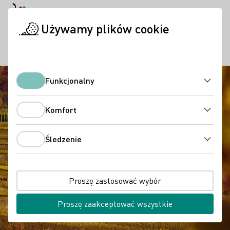
Tryb dzienny
Darkmode
Zamk
Otwo
Używamy plików cookie
Regiony
Wina Abril
Strona startowa
Funkcjonalny
Funkcjonalny
Komfort
Komfort
Śledzenie
Śledzenie
Proszę zastosować wybór
Proszę zaakceptować wszystkie