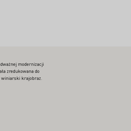
 odważnej modernizacji
tała zredukowana do
winiarski krajobraz.