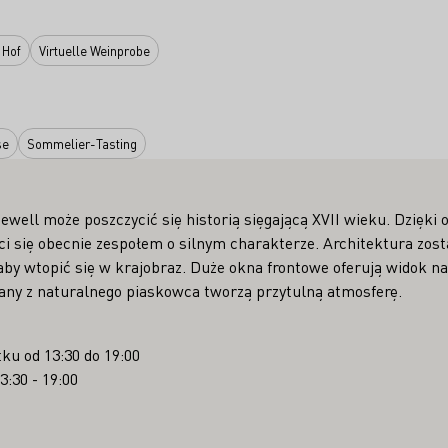
 Hof
Virtuelle Weinprobe
se
Sommelier-Tasting
well może poszczycić się historią sięgającą XVII wieku. Dzięki
yci się obecnie zespołem o silnym charakterze. Architektura zos
by wtopić się w krajobraz. Duże okna frontowe oferują widok na 
iany z naturalnego piaskowca tworzą przytulną atmosferę.
ku od 13:30 do 19:00
3:30 - 19:00