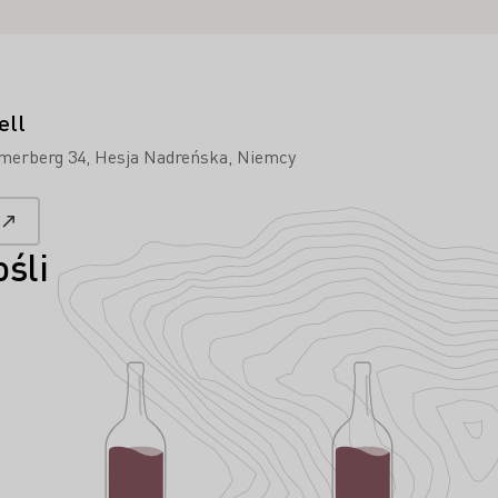
ell
merberg 34
Hesja Nadreńska
Niemcy
śli