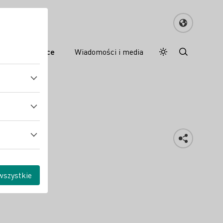
e wina w Polsce
Wiadomości i media
Tryb dzienny
Darkmode
wszystkie