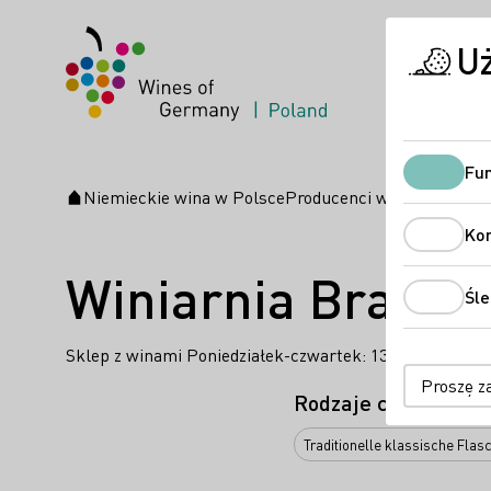
U
Fun
Niemieckie wina w Polsce
Producenci wina
Winiarnia
Strona startowa
Ko
Winiarnia Braune
Śle
Sklep z winami Poniedziałek-czwartek: 13.30 - 19.00 Pią
Proszę z
Rodzaje członkostw
Traditionelle klassische Flas