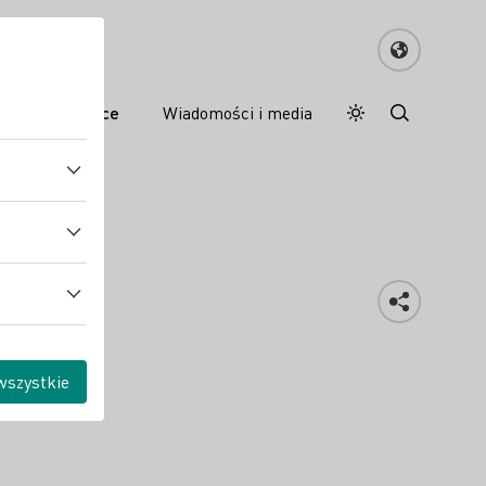
e wina w Polsce
Wiadomości i media
Tryb dzienny
Darkmode
wszystkie