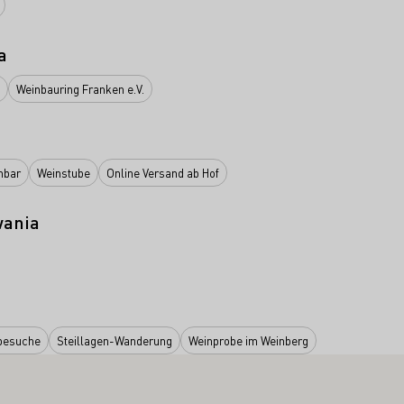
a
Weinbauring Franken e.V.
nbar
Weinstube
Online Versand ab Hof
wania
besuche
Steillagen-Wanderung
Weinprobe im Weinberg