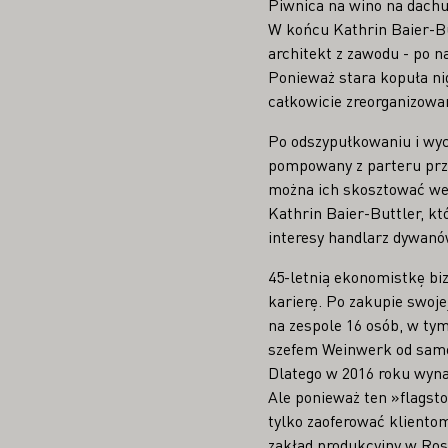
Piwnica na wino na dach
W końcu Kathrin Baier-Butt
architekt z zawodu - po 
Ponieważ stara kopuła nig
całkowicie zreorganizowan
Po odszypułkowaniu i wyc
pompowany z parteru prze
można ich skosztować we 
Kathrin Baier-Buttler, kt
interesy handlarz dywanó
45-letnią ekonomistkę bi
karierę. Po zakupie swoje
na zespole 16 osób, w tym
szefem Weinwerk od sameg
Dlatego w 2016 roku wyn
Ale ponieważ ten »flagsto
tylko zaoferować klientom
zakład produkcyjny w Ros