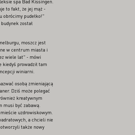
eksie spa Bad Kissingen.
e to fakt, że jej mąż -
tu obrócimy pudełko!"
, budynek został
melburgu, moszcz jest
ane w centrum miasta i
z wiele lat" - mówi
że kiedyś prowadził tam
cepcji winiarni.
nazwać osobą zmieniającą
vaner. Dziś może polegać
t również kreatywnym
em musi być zabawą.
m mieście uzdrowiskowym.
adratowych, a chcieli nie
 otworzyli także nowy