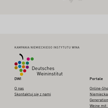
Stopka
KAMPANIA NIEMIECKIEGO INSTYTUTU WINA
DWI
Portale
O nas
Online-Sh
Skontaktuj się z nami
Niemiecka
Generation
Weine mit