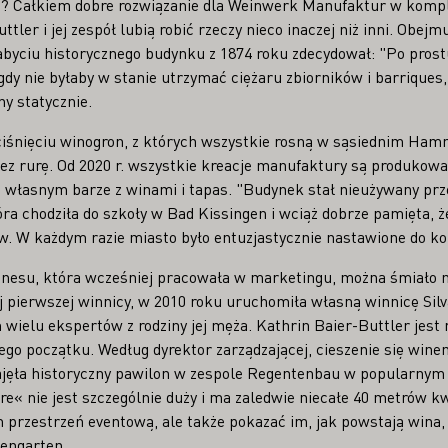
u? Całkiem dobre rozwiązanie dla Weinwerk Manufaktur w kompl
ler i jej zespół lubią robić rzeczy nieco inaczej niż inni. Obejmuj
nabyciu historycznego budynku z 1874 roku zdecydował: "Po pros
dy nie byłaby w stanie utrzymać ciężaru zbiorników i barriques
y statycznie.
iśnięciu winogron, z których wszystkie rosną w sąsiednim Ham
z rurę. Od 2020 r. wszystkie kreacje manufaktury są produkow
własnym barze z winami i tapas. "Budynek stał nieużywany prze
óra chodziła do szkoły w Bad Kissingen i wciąż dobrze pamięta, 
w. W każdym razie miasto było entuzjastycznie nastawione do kon
znesu, która wcześniej pracowała w marketingu, można śmiało 
j pierwszej winnicy, w 2010 roku uruchomiła własną winnicę Sil
 wielu ekspertów z rodziny jej męża. Kathrin Baier-Buttler jes
o początku. Według dyrektor zarządzającej, cieszenie się win
ajęła historyczny pawilon w zespole Regentenbau w popularny
re« nie jest szczególnie duży i ma zaledwie niecałe 40 metrów kw
 przestrzeń eventową, ale także pokazać im, jak powstają wina,
engarten.