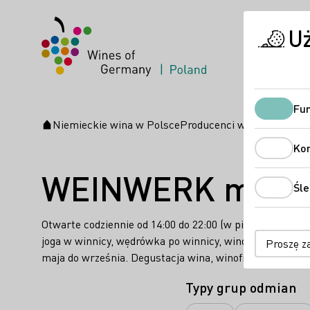
U
Fun
Niemieckie wina w Polsce
Producenci wina
WEINWERK
Strona startowa
Ko
WEINWERK manuf
Śle
Otwarte codziennie od 14:00 do 22:00 (w piątki i soboty
joga w winnicy, wędrówka po winnicy, wino i taniec: w
Proszę z
maja do września. Degustacja wina, winofilska wycieczk
Typy grup odmian