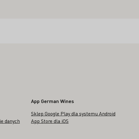
App German Wines
Sklep Google Play dla systemu Android
ie danych
App Store dla iOS