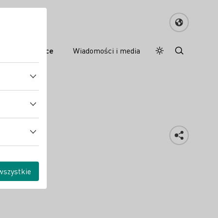
e wina w Polsce
Wiadomości i media
Tryb dzienny
Darkmode
wszystkie