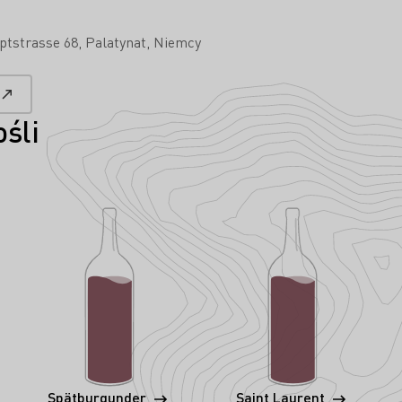
ptstrasse 68
Palatynat
Niemcy
śli
Spätburgunder
Saint Laurent