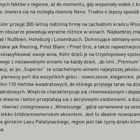
znych faktów o regionie, aż do momentu, gdy wspaniały widok z k
, otwiera się na rozległą równinę Renu. Trudno o lepszy sposób
öhr przejął 300-letnią rodzinną firmę na zachodnim krańcu Rhin
kim obszarze powodują wyraźne różnice w winach. Najbardziej zna
d i Nußbien, Hoheburg i Linsenbusch. Dominujące odmiany wino
akie jak Riesling, Pinot Blanc i Pinot Gris, a także najważniej
 sklasyfikować swoje wina, Köhr dzieli je na trzystopniowy system
ego z niezawodnymi winami na każdy dzień, „do linii „Premium“
acji, aż po „Superior“ ze szlachetnymi winami najwyższej jakości
 pierwszy port dla wszystkich gości - nowoczesne, eleganckie,
hni 110 metrów kwadratowych, do którego przylega taras na dzi
adratowych. Wnętrze charakteryzuje się zrównoważonym i do
e drewno i beton przeplatają się z akrylowymi siedzeniami, a duż
st również zintegrowana z „Winelounge“, gdzie serwowane są sez
i lekko śródziemnomorskim akcentem. Jest to idealne rozwiązani
 górskim Lasu Palatynackiego, region jest tak żyzny dzięki klim
ą.