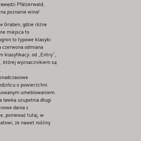
rawędzi Pfälzerwald,
 na poznanie wina!
e Graben, gdzie różne
ne miejsca to
gron to typowe klasyki
sza czerwona odmiana
 klasyfikacji: od „Entry“,
, której wyznacznikiem są
.
 ponadczasowe
edzińcu o powierzchni
pasowanym umeblowaniem.
a ławka uzupełnia długi
onowe dania z
e, ponieważ tutaj, w
atowi, że nawet rośliny