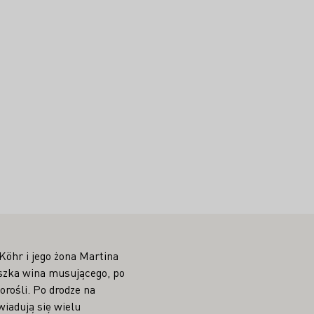
Köhr i jego żona Martina
liszka wina musującego, po
rośli. Po drodze na
iadują się wielu