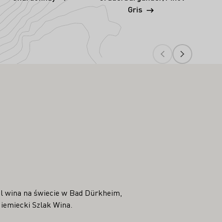
Gris
al wina na świecie w Bad Dürkheim,
Niemiecki Szlak Wina.