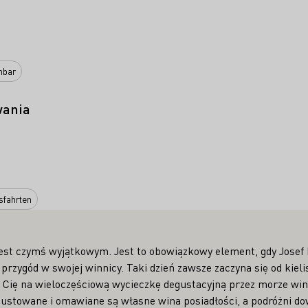
nbar
wania
sfahrten
jest czymś wyjątkowym. Jest to obowiązkowy element, gdy Josef 
 przygód w swojej winnicy. Taki dzień zawsze zaczyna się od kie
 Cię na wieloczęściową wycieczkę degustacyjną przez morze wino
ustowane i omawiane są własne wina posiadłości, a podróżni dow