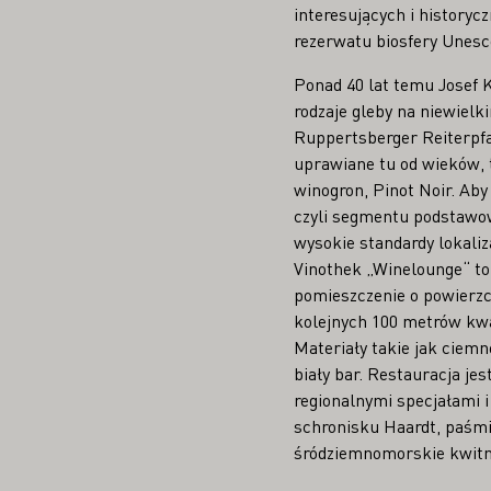
interesujących i historyc
rezerwatu biosfery Unesco
Ponad 40 lat temu Josef K
rodzaje gleby na niewiel
Ruppertsberger Reiterpfa
uprawiane tu od wieków, t
winogron, Pinot Noir. Aby
czyli segmentu podstawow
wysokie standardy lokaliz
Vinothek „Winelounge“ to
pomieszczenie o powierzc
kolejnych 100 metrów kw
Materiały takie jak ciemn
biały bar. Restauracja je
regionalnymi specjałami 
schronisku Haardt, paśmie
śródziemnomorskie kwitn