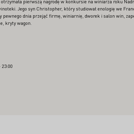
 otrzymała pierwszą nagrodę w konkursie na winiarza roku Nadre
noteki. Jego syn Christopher, który studiował enologię we Francj
y pewnego dnia przejąć firmę, winiarnię, dworek i salon win, zap
ie, kryty wagon.
- 23:00