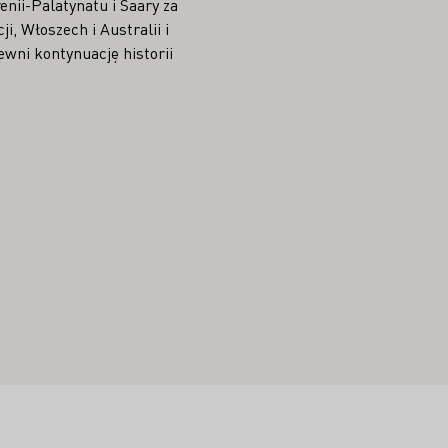
nii-Palatynatu i Saary za
i, Włoszech i Australii i
ewni kontynuację historii