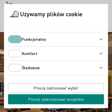
Tryb dzienny
Darkmode
Zamk
Otwo
Używamy plików cookie
Regiony
Winiarnia Engler
Strona startowa
Funkcjonalny
Funkcjonalny
Komfort
Komfort
Śledzenie
Śledzenie
Proszę zastosować wybór
Proszę zaakceptować wszystkie