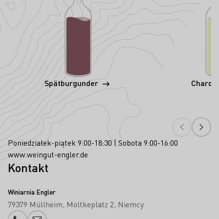
Spätburgunder
Chardo
Poniedziałek-piątek 9:00-18:30 | Sobota 9:00-16:00
www.weingut-engler.de
Kontakt
Winiarnia Engler
79379 Müllheim
Moltkeplatz 2
Niemcy