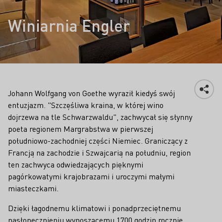
Winiarnia Engler
Johann Wolfgang von Goethe wyraził kiedyś swój
entuzjazm. "Szczęśliwa kraina, w której wino
dojrzewa na tle Schwarzwaldu", zachwycał się słynny
poeta regionem Margrabstwa w pierwszej
południowo-zachodniej części Niemiec. Graniczący z
Francją na zachodzie i Szwajcarią na południu, region
ten zachwyca odwiedzających pięknymi
pagórkowatymi krajobrazami i uroczymi małymi
miasteczkami.
Dzięki łagodnemu klimatowi i ponadprzeciętnemu
nasłonecznieniu wynoszącemu 1700 godzin rocznie,