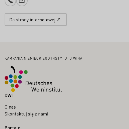
Numer telefonu
Proszę dodać e-mail
Do strony internetowej
Stopka
KAMPANIA NIEMIECKIEGO INSTYTUTU WINA
DWI
O nas
Skontaktuj się z nami
Portale