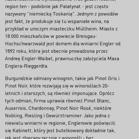
region ten - podobnie jak Palatynat - jest często
nazywany "niemiecką Toskanią". Jednym z powodów
jest fakt, że produkuje się tu wspaniałe wina, na
przykład w uroczym miasteczku Müllheim. Miasto z
18 000 mieszkańców w powiecie Breisgau-
Hochschwarzwald jest domem dla winiarni Engler od
1892 roku, która jest obecnie prowadzona przez
Andreę Engler-Waibel, prawnuczkę założyciela Maxa
Englera-Rieggerdta.
Burgundzkie odmiany winogron, takie jak Pinot Gris i
Pinot Noir, które rozwijają się w winoroślach 20-
letnich i starszych, są również imponujące. Oprócz
tych odmian, firma uprawia również Pinot Blanc,
Auxerrois, Chardonnay, Pinot Noir Rosé, niektóre
Nobling, Riesling i Gewürztraminer. Jako jedna z
niewielu winiarni w regionie, Englerowie poświęcili
się Kabinett, który jest butelkowany dokładnie tak,
jak jest zbierany ręcznie z winorośli - bez