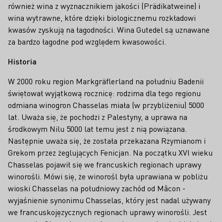
również wina z wyznacznikiem jakości (Prädikatweine) i
wina wytrawne, które dzięki biologicznemu rozkładowi
kwasów zyskują na łagodności. Wina Gutedel są uznawane
za bardzo łagodne pod względem kwasowości.
Historia
W 2000 roku region Markgräflerland na południu Badenii
świętował wyjątkową rocznicę: rodzima dla tego regionu
odmiana winogron Chasselas miała (w przybliżeniu) 5000
lat. Uważa się, że pochodzi z Palestyny, a uprawa na
środkowym Nilu 5000 lat temu jest z nią powiązana.
Następnie uważa się, że została przekazana Rzymianom i
Grekom przez żeglujących Fenicjan. Na początku XVI wieku
Chasselas pojawił się we francuskich regionach uprawy
winorośli. Mówi się, że winorośl była uprawiana w pobliżu
wioski Chasselas na południowy zachód od Mâcon -
wyjaśnienie synonimu Chasselas, który jest nadal używany
we francuskojęzycznych regionach uprawy winorośli. Jest