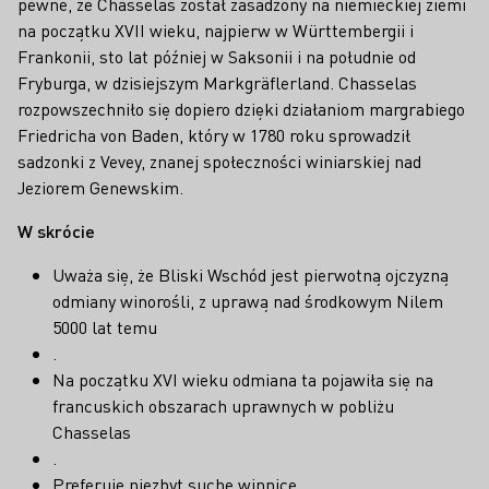
pewne, że Chasselas został zasadzony na niemieckiej ziemi
na początku XVII wieku, najpierw w Württembergii i
Frankonii, sto lat później w Saksonii i na południe od
Fryburga, w dzisiejszym Markgräflerland. Chasselas
rozpowszechniło się dopiero dzięki działaniom margrabiego
Friedricha von Baden, który w 1780 roku sprowadził
sadzonki z Vevey, znanej społeczności winiarskiej nad
Jeziorem Genewskim.
W skrócie
Uważa się, że Bliski Wschód jest pierwotną ojczyzną
odmiany winorośli, z uprawą nad środkowym Nilem
5000 lat temu
.
Na początku XVI wieku odmiana ta pojawiła się na
francuskich obszarach uprawnych w pobliżu
Chasselas
.
Preferuje niezbyt suche winnice