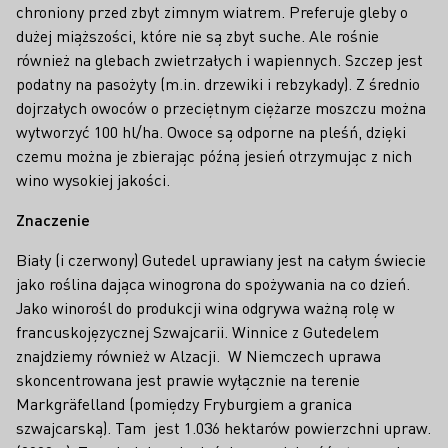
chroniony przed zbyt zimnym wiatrem. Preferuje gleby o
dużej miąższości, które nie są zbyt suche. Ale rośnie
również na glebach zwietrzałych i wapiennych. Szczep jest
podatny na pasożyty (m.in. drzewiki i rebzykady). Z średnio
dojrzałych owoców o przeciętnym ciężarze moszczu można
wytworzyć 100 hl/ha. Owoce są odporne na pleśń, dzięki
czemu można je zbierając późną jesień otrzymując z nich
wino wysokiej jakości.
Znaczenie
Biały (i czerwony) Gutedel uprawiany jest na całym świecie
jako roślina dająca winogrona do spożywania na co dzień.
Jako winorośl do produkcji wina odgrywa ważną rolę w
francuskojęzycznej Szwajcarii. Winnice z Gutedelem
znajdziemy również w Alzacji. W Niemczech uprawa
skoncentrowana jest prawie wyłącznie na terenie
Markgräfelland (pomiędzy Fryburgiem a granica
szwajcarską). Tam jest 1.036 hektarów powierzchni upraw.