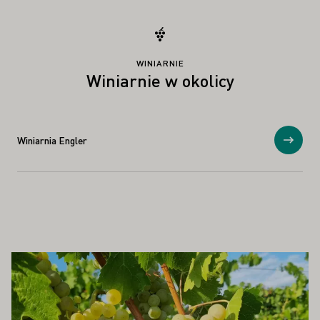
WINIARNIE
Winiarnie w okolicy
Winiarnia Engler
Prosz
PAŃSTWA ZAINTERESOWAĆ
Proszę dowiedzieć się więcej