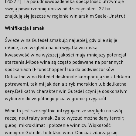
(2022 r.). Ta południowobadeńska specjalność utrzymuje
swoją powierzchnię upraw od dziesięcioleci. 22 ha
znajdują się jeszcze w regionie winiarskim Saale-Unstrut.
Winifikacja i smak
Świeże wina Gutedel smakują najlepiej, gdy pije się je
młode, a ze względu na ich wyjątkowo niską
kwasowość wina wyższej jakości mają mniejszy potencjał
starzenia.Młode wina są często podawane na porannych
spotkaniach (Frühschoppen) lub do podwieczorków.
Delikatne wina Gutedel doskonale komponują się z lekkimi
potrawami, takimi jak dania z ryb morskich lub delikatne
sery.Delikatny charakter win Gutedel czyni je doskonałym
wyborem do wspólnego picia w gronie przyjaciół.
Wino to jest szczególnie intrygujące ze względu na swój
raczej neutralny smak. Za to wyczuć można dany terroir,
glebę, mikroklimat i położenie winnicy. Większość
winogron Gutedel to lekkie wina. Chociaż zdarzają się