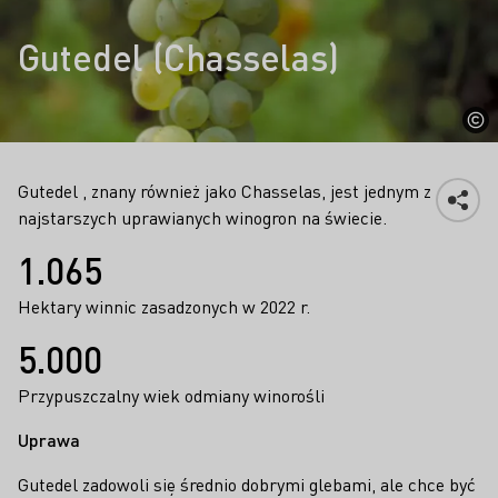
Gutedel (Chasselas)
Gutedel , znany również jako Chasselas, jest jednym z
najstarszych uprawianych winogron na świecie.
Fakty
1.065
Hektary winnic zasadzonych w 2022 r.
5.000
Przypuszczalny wiek odmiany winorośli
Uprawa
Gutedel zadowoli się średnio dobrymi glebami, ale chce być