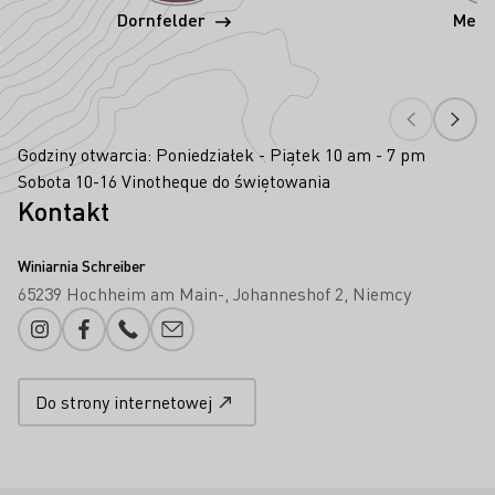
Dornfelder
Merl
Godziny otwarcia: Poniedziałek - Piątek 10 am - 7 pm
Sobota 10-16 Vinotheque do świętowania
Kontakt
Winiarnia Schreiber
65239 Hochheim am Main-
Johanneshof 2
Niemcy
Instagram
Facebook
Numer telefonu
Proszę dodać e-mail
Do strony internetowej