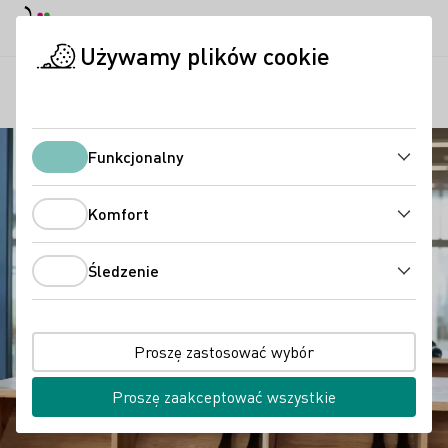
Tryb dzienny
Darkmode
Zamk
Otwo
Używamy plików cookie
Regiony
Winiarnia Schreiber
Strona startowa
Funkcjonalny
Funkcjonalny
Komfort
Komfort
Śledzenie
Śledzenie
Proszę zastosować wybór
Proszę zaakceptować wszystkie