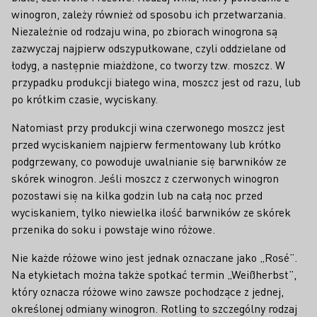
winogron, zależy również od sposobu ich przetwarzania.
Niezależnie od rodzaju wina, po zbiorach winogrona są
zazwyczaj najpierw odszypułkowane, czyli oddzielane od
łodyg, a następnie miażdżone, co tworzy tzw. moszcz. W
przypadku produkcji białego wina, moszcz jest od razu, lub
po krótkim czasie, wyciskany.
Natomiast przy produkcji wina czerwonego moszcz jest
przed wyciskaniem najpierw fermentowany lub krótko
podgrzewany, co powoduje uwalnianie się barwników ze
skórek winogron. Jeśli moszcz z czerwonych winogron
pozostawi się na kilka godzin lub na całą noc przed
wyciskaniem, tylko niewielka ilość barwników ze skórek
przenika do soku i powstaje wino różowe.
Nie każde różowe wino jest jednak oznaczane jako „Rosé”.
Na etykietach można także spotkać termin „Weißherbst”,
który oznacza różowe wino zawsze pochodzące z jednej,
określonej odmiany winogron. Rotling to szczególny rodzaj