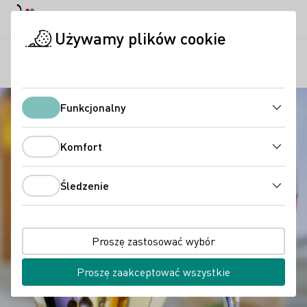
Tryb dzienny
Darkmode
Zamk
Otwo
Używamy plików cookie
Wina niemieckie
Degustacja wina
Rodzaje wina
Strona startowa
Funkcjonalny
Funkcjonalny
Komfort
Komfort
Śledzenie
Śledzenie
Proszę zastosować wybór
Proszę zaakceptować wszystkie