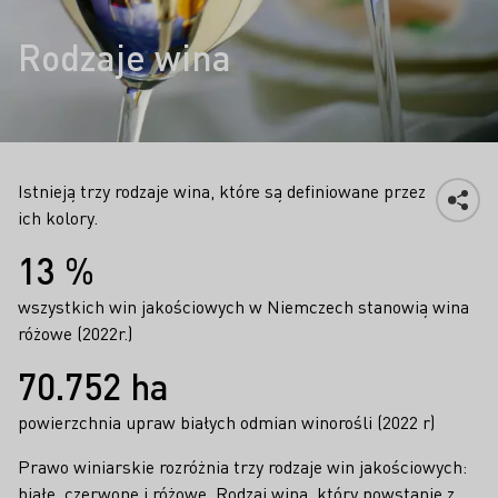
Rodzaje wina
Istnieją trzy rodzaje wina, które są definiowane przez
ich kolory.
Fakty
13 %
wszystkich win jakościowych w Niemczech stanowią wina
różowe (2022r.)
70.752 ha
powierzchnia upraw białych odmian winorośli (2022 r)
Prawo winiarskie rozróżnia trzy rodzaje win jakościowych:
białe, czerwone i różowe. Rodzaj wina, który powstanie z