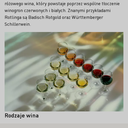
różowego wina, który powstaje poprzez wspólne tłoczenie
winogron czerwonych i białych. Znanymi przykładami
Rotlinga są Badisch Rotgold oraz Württemberger
Schillerwein.
Teaser
Czy istnieją specjalne odmiany
Nie, w zasadzie wszystkie odmiany
winogron do produkcji win
czerwonych winogron nadają się do
różowych?
produkcji wina różowego.
Rodzaje wina