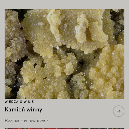
PAŃSTWA ZAINTERESOWAĆ
Proszę dowiedzieć się więcej
WIEDZA O WINIE
Kamień winny
Bezpieczny towarzysz