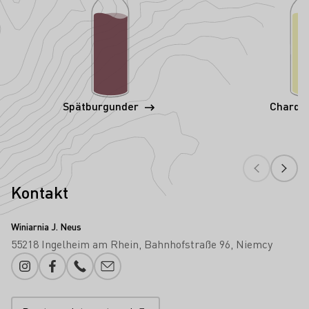
Spätburgunder
Chardo
Kontakt
Winiarnia J. Neus
55218 Ingelheim am Rhein
Bahnhofstraße 96
Niemcy
Instagram
Facebook
Numer telefonu
Proszę dodać e-mail