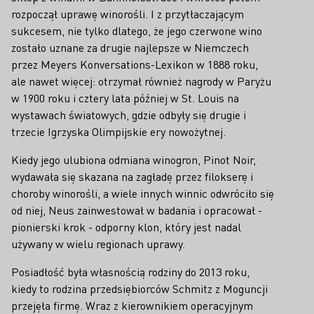
rozpoczął uprawę winorośli. I z przytłaczającym
sukcesem, nie tylko dlatego, że jego czerwone wino
zostało uznane za drugie najlepsze w Niemczech
przez Meyers Konversations-Lexikon w 1888 roku,
ale nawet więcej: otrzymał również nagrody w Paryżu
w 1900 roku i cztery lata później w St. Louis na
wystawach światowych, gdzie odbyły się drugie i
trzecie Igrzyska Olimpijskie ery nowożytnej.
Kiedy jego ulubiona odmiana winogron, Pinot Noir,
wydawała się skazana na zagładę przez filokserę i
choroby winorośli, a wiele innych winnic odwróciło się
od niej, Neus zainwestował w badania i opracował -
pionierski krok - odporny klon, który jest nadal
używany w wielu regionach uprawy.
Posiadłość była własnością rodziny do 2013 roku,
kiedy to rodzina przedsiębiorców Schmitz z Moguncji
przejęła firmę. Wraz z kierownikiem operacyjnym