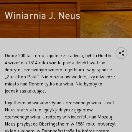
Winiarnia J. Neus
Dobre 200 lat temu, zgodnie z tradycją, był tu Goethe.
4 września 1814 roku wielki poeta delektował się
dobrym „czerwonym winem Ingelheim“ w gospodzie
„Zur alten Post“. Nie można udowodnić, czy odwiedził
miasto nad Renem tylko dla wina. Nie byłoby to
jednak zaskakujące.
Ingelheim od wieków słynie z czerwonego wina. Josef
Neus stał się tu niegdyś jednym z gigantów
czerwonego wina. Urodzony w Niederfell nad Mozelą,
Neus przybył do OberIngelheim w 1881 roku, otworzył
sklep z winami w Bahnhofsstraöe i wkrótce potem