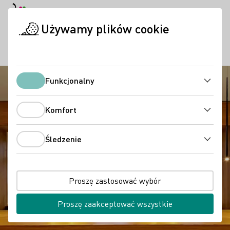
Tryb dzienny
Darkmode
Zamk
Otwo
Używamy plików cookie
Regiony
Winiarnia J. Neus
Strona startowa
Funkcjonalny
Funkcjonalny
Komfort
Komfort
Śledzenie
Śledzenie
Proszę zastosować wybór
Proszę zaakceptować wszystkie