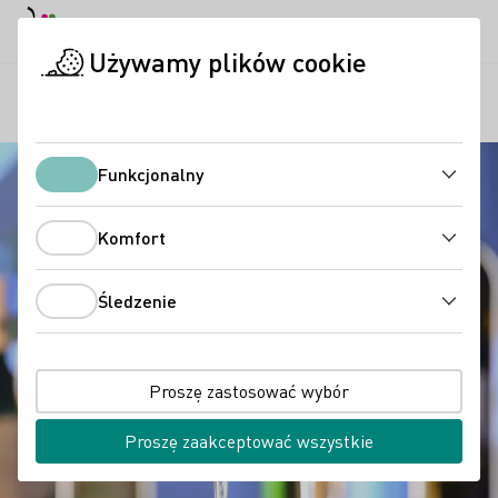
Tryb dzienny
Darkmode
Zamk
Otwo
Używamy plików cookie
Wina niemieckie
Degustacja wina
Degustacja wina
Strona startowa
Funkcjonalny
Funkcjonalny
Komfort
Komfort
Śledzenie
Śledzenie
Proszę zastosować wybór
Proszę zaakceptować wszystkie