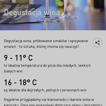
Degustacja wina
Degustacja wina, próbowanie smaków i opisywanie
wrażeń - to sztuka, której można się nauczyć!
Fakty
9 - 11° C
to idealna temperatura do picia dla młodych, lekkich
białych win
16 - 18° C
są idealne dla dojrzałych, pełnych czerwonych win
Najpierw przyglądamy się klarowności i barwie wina w
kieliszku. Dają one wskazówki dotyczące stanu i dojrzałości