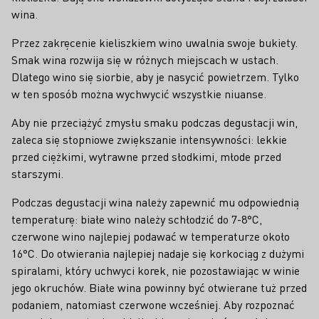
wina.
Przez zakręcenie kieliszkiem wino uwalnia swoje bukiety.
Smak wina rozwija się w różnych miejscach w ustach.
Dlatego wino się siorbie, aby je nasycić powietrzem. Tylko
w ten sposób można wychwycić wszystkie niuanse.
Aby nie przeciążyć zmysłu smaku podczas degustacji win,
zaleca się stopniowe zwiększanie intensywności: lekkie
przed ciężkimi, wytrawne przed słodkimi, młode przed
starszymi.
Podczas degustacji wina należy zapewnić mu odpowiednią
temperaturę: białe wino należy schłodzić do 7-8°C,
czerwone wino najlepiej podawać w temperaturze około
16°C. Do otwierania najlepiej nadaje się korkociąg z dużymi
spiralami, który uchwyci korek, nie pozostawiając w winie
jego okruchów. Białe wina powinny być otwierane tuż przed
podaniem, natomiast czerwone wcześniej. Aby rozpoznać