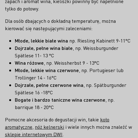
zapach i aromat wina, kieliszki powinny być napełnione
tylko do połowy.
Dla osób dbających o dokładną temperaturę, można
kierować się następującymi zaleceniami:
Młode, lekkie białe wina
np. Riesling Kabinett 9-11°C
Dojrzałe, pełne wina białe
, np. Weissburgunder
Spätlese 11- 13 °C
Wina różowe
, np. Weissherbst 9 - 13°C
Młode, lekkie wina czerwone
, np. Portugieser lub
Trollinger 14 - 16°C
Dojrzałe, pełne czerwone wina
, np. Spätburgunder
Spätlese 16 -18°C
Bogate i bardzo taniczne wina czerwone
, np.
barrique 18 - 20°C
Pomocne akcesoria do degustacji win, takie
koło
aromatyczne
,
nóż kelnerski
i wiele innych można znaleźć w
sklepie internetowym DWI
.