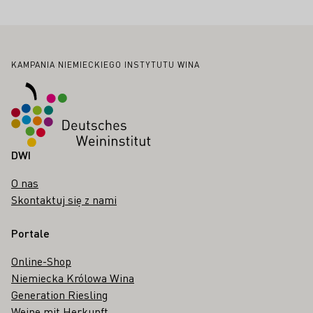
Stopka
KAMPANIA NIEMIECKIEGO INSTYTUTU WINA
DWI
O nas
Skontaktuj się z nami
Portale
Online-Shop
Niemiecka Królowa Wina
Generation Riesling
Weine mit Herkunft