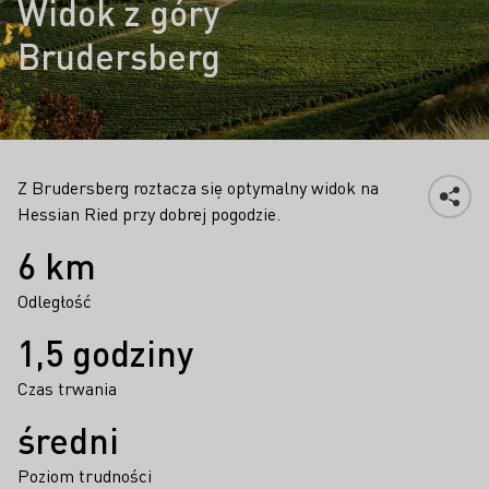
Widok z góry
Brudersberg
Z Brudersberg roztacza się optymalny widok na
Hessian Ried przy dobrej pogodzie.
Fakty
6 km
Odległość
1,5 godziny
Czas trwania
średni
Poziom trudności