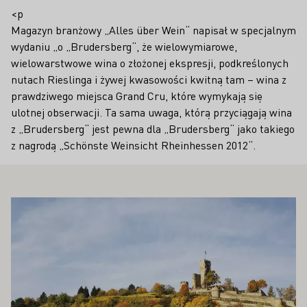
<p
Magazyn branżowy „Alles über Wein“ napisał w specjalnym
wydaniu „o „Brudersberg“, że wielowymiarowe,
wielowarstwowe wina o złożonej ekspresji, podkreślonych
nutach Rieslinga i żywej kwasowości kwitną tam – wina z
prawdziwego miejsca Grand Cru, które wymykają się
ulotnej obserwacji. Ta sama uwaga, którą przyciągają wina
z „Brudersberg“ jest pewna dla „Brudersberg“ jako takiego
z nagrodą „Schönste Weinsicht Rheinhessen 2012“.
PAŃSTWA ZAINTERESOWAĆ
Proszę dowiedzieć się więcej