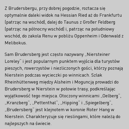
Z Brudersbergu, przy dobrej pogodzie, roztacza się
optymalnie daleki widok na Hessian Ried aż do Frankfurtu
(patrząc na wschód), dalej do Taunus z Großer Feldberg
(patrząc na północny wschód) i, patrząc na południowy
wschód, do zakola Renu w pobliżu Oppenheim i Odenwald z
Melibokus.
Sam Brudersberg jest często nazywany „Niersteiner
Loreley“ i jest popularnym punktem wyjścia dla turystów
pieszych, rowerzystów i niezliczonych gości, którzy poznają
Nierstein podczas wycieczki po winnicach. Szlak
Rheinhüttenweg między Alsheim i Moguncją prowadzi do
Brudersberg w Nierstein w połowie trasy, podkreślając
wyjątkowość tego miejsca. Otoczony winnicami „Oelberg“,
„Kranzberg“, „Pettenthal“, „Hipping“ i „Spiegelberg“,
„Brudersberg“ jest klejnotem w koronie Roter Hang w
Nierstein. Charakteryzuje się rieslingami, które należą do
najlepszych na świecie.