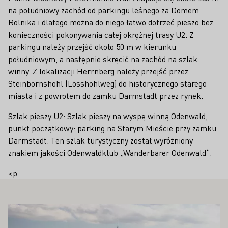
na południowy zachód od parkingu leśnego za Domem
Rolnika i dlatego można do niego łatwo dotrzeć pieszo bez
konieczności pokonywania całej okrężnej trasy U2. Z
parkingu należy przejść około 50 m w kierunku
południowym, a następnie skręcić na zachód na szlak
winny. Z lokalizacji Herrnberg należy przejść przez
Steinbornshohl (Lösshohlweg) do historycznego starego
miasta i z powrotem do zamku Darmstadt przez rynek.
Szlak pieszy U2: Szlak pieszy na wyspę winną Odenwald,
punkt początkowy: parking na Starym Mieście przy zamku
Darmstadt. Ten szlak turystyczny został wyróżniony
znakiem jakości Odenwaldklub „Wanderbarer Odenwald“.
<p
PAŃSTWA ZAINTERESOWAĆ
Proszę dowiedzieć się więcej