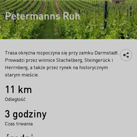
Petermanns Ruh
Trasa okrężna rozpoczyna się przy zamku Darmstadt.
Prowadzi przez winnice Stachelberg, Steingerück i
Herrnberg, a także przez rynek na historycznym
starym mieście.
Fakty
11 km
Odległość
3 godziny
Czas trwania