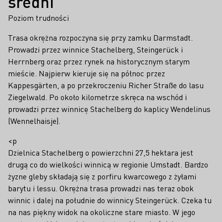
średni
Poziom trudności
Trasa okrężna rozpoczyna się przy zamku Darmstadt.
Prowadzi przez winnice Stachelberg, Steingerück i
Herrnberg oraz przez rynek na historycznym starym
mieście. Najpierw kieruje się na północ przez
Kappesgärten, a po przekroczeniu Richer Straße do lasu
Ziegelwald. Po około kilometrze skręca na wschód i
prowadzi przez winnicę Stachelberg do kaplicy Wendelinus
(Wennelhaisje).
<p
Dzielnica Stachelberg o powierzchni 27,5 hektara jest
drugą co do wielkości winnicą w regionie Umstadt. Bardzo
żyzne gleby składają się z porfiru kwarcowego z żyłami
barytu i lessu. Okrężna trasa prowadzi nas teraz obok
winnic i dalej na południe do winnicy Steingerück. Czeka tu
na nas piękny widok na okoliczne stare miasto. W jego