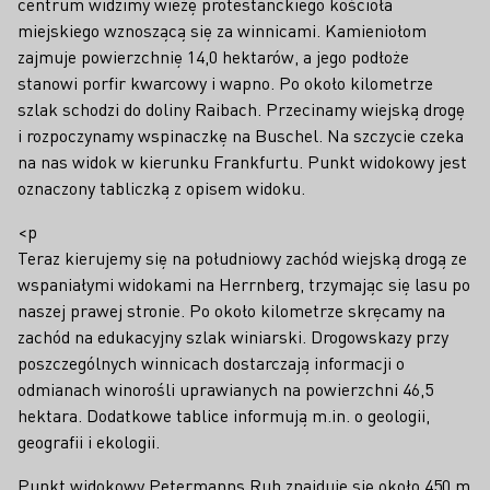
centrum widzimy wieżę protestanckiego kościoła
miejskiego wznoszącą się za winnicami. Kamieniołom
zajmuje powierzchnię 14,0 hektarów, a jego podłoże
stanowi porfir kwarcowy i wapno. Po około kilometrze
szlak schodzi do doliny Raibach. Przecinamy wiejską drogę
i rozpoczynamy wspinaczkę na Buschel. Na szczycie czeka
na nas widok w kierunku Frankfurtu. Punkt widokowy jest
oznaczony tabliczką z opisem widoku.
<p
Teraz kierujemy się na południowy zachód wiejską drogą ze
wspaniałymi widokami na Herrnberg, trzymając się lasu po
naszej prawej stronie. Po około kilometrze skręcamy na
zachód na edukacyjny szlak winiarski. Drogowskazy przy
poszczególnych winnicach dostarczają informacji o
odmianach winorośli uprawianych na powierzchni 46,5
hektara. Dodatkowe tablice informują m.in. o geologii,
geografii i ekologii.
Punkt widokowy Petermanns Ruh znajduje się około 450 m