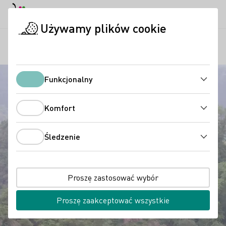
Tryb dzienny
Darkmode
Zamk
Otwo
Używamy plików cookie
Regiony
Widok z Altenahrer Eck
Strona startowa
Funkcjonalny
Funkcjonalny
Komfort
Komfort
Śledzenie
Śledzenie
Proszę zastosować wybór
Proszę zaakceptować wszystkie