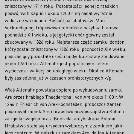
zniszczony w 1714 roku. Pozostałości jednej z rzadkich
podwójnych kaplic z około 1200 r. są nadal wyraźnie
widoczne w ruinach. Kościół parafialny św. Marii
Verkündigung, trójnawowa romańska bazylika filarowa,
pochodzi z XII wieku, a jej gotycki chór główny został
zbudowany w 1326 roku. Najstarsza część zamku, donżon,
który został zniszczony w 1686 roku, pochodzi z XIV wieku,
podczas gdy pozostałe części budynku zostały zbudowane
około 1760 roku. Altenahr jest popularnym celem
wycieczek i wakacji od ubiegłego wieku. Okolice Altenahr
były zasiedlone już w czasach prehistorycznych.</p
Wieś Altenahr powstała dopiero po wybudowaniu zamku
Are przez hrabiego Theodericha I von Are około 1100 r. W
1246 r. Friedrich von Are-Hochstaden, proboszcz Xanten,
podarował zamek Are i hrabstwo arcybiskupstwu Kolonii
za zgodą swojego brata Konrada, arcybiskupa Kolonii.
Hrabstwo stało się urzędem wyborczym z zamkiem jako
jego centrum. W związku z zamkiem Are, dolina Altenahr