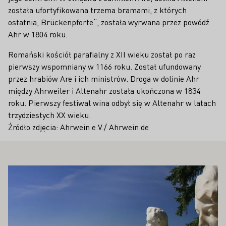
została ufortyfikowana trzema bramami, z których
ostatnia, Brückenpforte“, została wyrwana przez powódź
Ahr w 1804 roku.
Romański kościół parafialny z XII wieku został po raz
pierwszy wspomniany w 1166 roku. Został ufundowany
przez hrabiów Are i ich ministrów. Droga w dolinie Ahr
między Ahrweiler i Altenahr została ukończona w 1834
roku. Pierwszy festiwal wina odbył się w Altenahr w latach
trzydziestych XX wieku.
Źródło zdjęcia: Ahrwein e.V./ Ahrwein.de
PAŃSTWA ZAINTERESOWAĆ
Proszę dowiedzieć się więcej