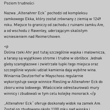
Poziom trudności
Nazwa „Altenahrer Eck“ pochodzi od kompleksu
zamkowego Ekka, który został zrównany z ziemią w 1249
roku. Miejsce to graniczy od zachodu z ruinami zamku Are,
a od wschodu z Ravenley, uderzającym skalistym
wzniesieniem nad Reimerzhoven.
<p
Dolina rzeki Ahr jest tutaj szczególnie wąska i malownicza,
a tarasy są wyjątkowo strome i trudne w obróbce. Jednak
gleby szarogłazowe i zwietrzałe łupki tego miejsca oraz
szczególnie wysoki udział kamienia dają wybitne wina.
Winiarnia Deutzerhof w Mayschoss regularnie
wykorzystuje swoje winnice Riesling w Altenahrer Eck do
zbioru wina lodowego. Właściciele odrestaurowali mury
winnicy i zbudowali w tym celu kolejkę monorack.</p
„Altenahrer Eck“ oferuje doskonały widok na zamek Are.
Został on zbudowany około 1100 roku nad wioską i