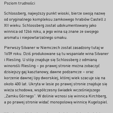
Poziom trudności
Schlossberg, najwyższy punkt wioski, bierze swoją nazwę
od oryginalnego kompleksu zamkowego hrabiów Castell z
XII wieku. Schlossberg został udokumentowany jako
winnica od 1266 roku, a jego wina są znane ze swojego
aromatu i niepowtarzalnego smaku.
Pierwszy Silvaner w Niemczech został zasadzony tutaj w
1659 roku. Dziś produkowane są tu wspaniałe wina Silvaner
i Riesling. U stóp znajduje się Schlossberg z odmianą
winorośli Riesling – po prawej stronie można zobaczyć
dzisiejszy gaj kasztanowy, dawne podzamcze – oraz
korzenie dawnej lipy dworskiej, której wiek szacuje się na
około 400 lat. Ukryta w lesie po prawej stronie znajduje się
wieża schodowa, współczesny świadek wcześniejszego
„Zamku Górnego”. W dolinie wznosi się winnica Kirchberg,
a po prawej stronie widać monopolową winnicę Kugelspiel.