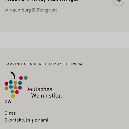
w Naumburg Blütengrund
Stopka
KAMPANIA NIEMIECKIEGO INSTYTUTU WINA
DWI
O nas
Skontaktuj się z nami