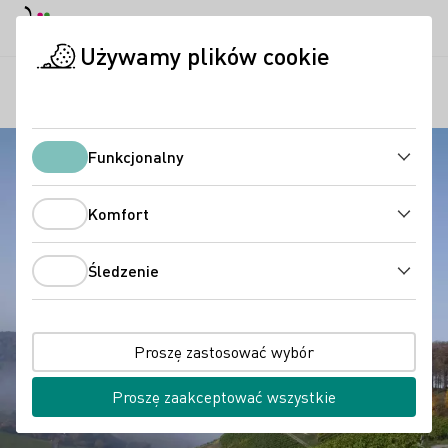
Tryb dzienny
Darkmode
Zamk
Otwo
Używamy plików cookie
Regiony
Casteller Schlossberg
Strona startowa
Funkcjonalny
Funkcjonalny
Komfort
Komfort
Śledzenie
Śledzenie
Proszę zastosować wybór
Proszę zaakceptować wszystkie