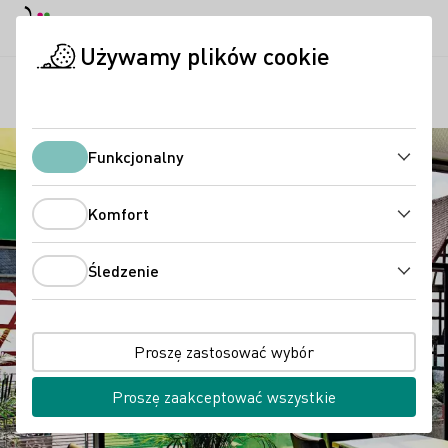
Tryb dzienny
Darkmode
Zamk
Otwo
Używamy plików cookie
Regiony
Winiarnia Matthias Müller
Strona startowa
Funkcjonalny
Funkcjonalny
Komfort
Komfort
Śledzenie
Śledzenie
Proszę zastosować wybór
Proszę zaakceptować wszystkie