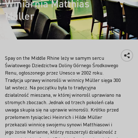
Winiarnia Matthias
Müller
Spay on the Middle Rhine leży w samym sercu
Światowego Dziedzictwa Doliny Górnego Środkowego
Renu, ogłoszonego przez Unesco w 2002 roku.
Tradycja uprawy winorośli w winnicy Müller sięga 300
lat wstecz. Na początku była to tradycyjna
działalność mieszana, w której winorośl uprawiano na
stromych zboczach. Jednak od trzech pokoleń cała
uwaga skupia się na uprawie winorośli. Krótko przed
przełomem tysiącleci Heinrich i Hilde Müller
przekazali winnicę swojemu synowi Matthiasowi i
jego żonie Marianne, którzy rozszerzyli działalność z