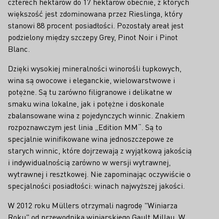
czterech hektarów do 17 hektarów obecnie, z których
większość jest zdominowana przez Rieslinga, który
stanowi 88 procent posiadłości. Pozostały areał jest
podzielony między szczepy Grey, Pinot Noir i Pinot
Blanc.
Dzięki wysokiej mineralności winorośli łupkowych,
wina są owocowe i eleganckie, wielowarstwowe i
potężne. Są tu zarówno filigranowe i delikatne w
smaku wina lokalne, jak i potężne i doskonale
zbalansowane wina z pojedynczych winnic. Znakiem
rozpoznawczym jest linia „Edition MM“. Są to
specjalnie winifikowane wina jednoszczepowe ze
starych winnic, które dojrzewają z wyjątkową jakością
i indywidualnością zarówno w wersji wytrawnej,
wytrawnej i resztkowej. Nie zapominając oczywiście o
specjalności posiadłości: winach najwyższej jakości.
W 2012 roku Müllers otrzymali nagrodę "Winiarza
Roku" od przewodnika winiarskiego Gault Millau. W