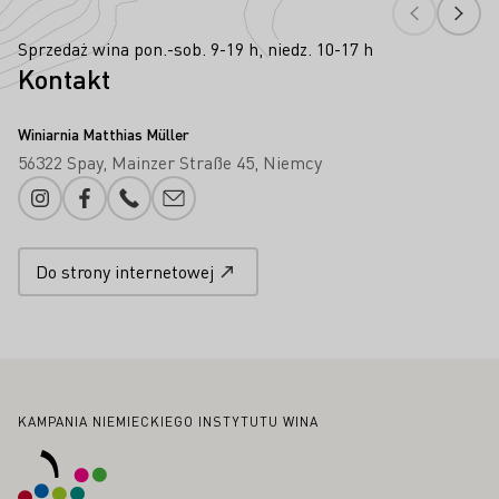
Sprzedaż wina pon.-sob. 9-19 h, niedz. 10-17 h
Kontakt
Winiarnia Matthias Müller
56322 Spay
Mainzer Straße 45
Niemcy
Instagram
Facebook
Numer telefonu
Proszę dodać e-mail
Do strony internetowej
Stopka
KAMPANIA NIEMIECKIEGO INSTYTUTU WINA