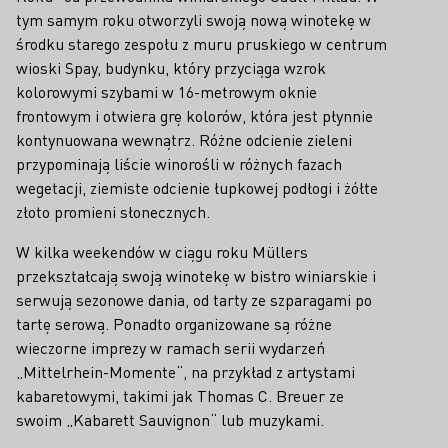
tym samym roku otworzyli swoją nową winotekę w
środku starego zespołu z muru pruskiego w centrum
wioski Spay, budynku, który przyciąga wzrok
kolorowymi szybami w 16-metrowym oknie
frontowym i otwiera grę kolorów, która jest płynnie
kontynuowana wewnątrz. Różne odcienie zieleni
przypominają liście winorośli w różnych fazach
wegetacji, ziemiste odcienie łupkowej podłogi i żółte
złoto promieni słonecznych.
W kilka weekendów w ciągu roku Müllers
przekształcają swoją winotekę w bistro winiarskie i
serwują sezonowe dania, od tarty ze szparagami po
tartę serową. Ponadto organizowane są różne
wieczorne imprezy w ramach serii wydarzeń
„Mittelrhein-Momente“, na przykład z artystami
kabaretowymi, takimi jak Thomas C. Breuer ze
swoim „Kabarett Sauvignon“ lub muzykami.