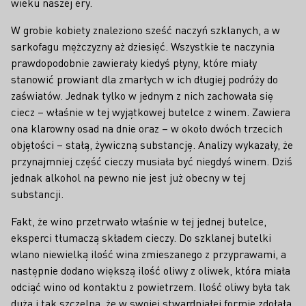
wieku naszej ery.
W grobie kobiety znaleziono sześć naczyń szklanych, a w
sarkofagu mężczyzny aż dziesięć. Wszystkie te naczynia
prawdopodobnie zawierały kiedyś płyny, które miały
stanowić prowiant dla zmarłych w ich długiej podróży do
zaświatów. Jednak tylko w jednym z nich zachowała się
ciecz – właśnie w tej wyjątkowej butelce z winem. Zawiera
ona klarowny osad na dnie oraz – w około dwóch trzecich
objętości – stałą, żywiczną substancję. Analizy wykazały, że
przynajmniej część cieczy musiała być niegdyś winem. Dziś
jednak alkohol na pewno nie jest już obecny w tej
substancji.
Fakt, że wino przetrwało właśnie w tej jednej butelce,
eksperci tłumaczą składem cieczy. Do szklanej butelki
wlano niewielką ilość wina zmieszanego z przyprawami, a
następnie dodano większą ilość oliwy z oliwek, która miała
odciąć wino od kontaktu z powietrzem. Ilość oliwy była tak
duża i tak szczelna, że w swojej stwardniałej formie zdołała