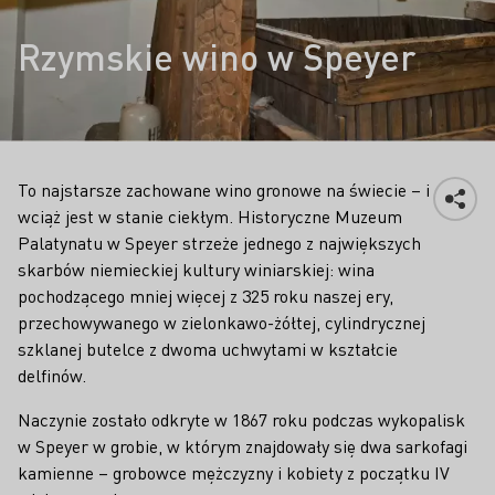
Rzymskie wino w Speyer
To najstarsze zachowane wino gronowe na świecie – i
wciąż jest w stanie ciekłym. Historyczne Muzeum
Palatynatu w Speyer strzeże jednego z największych
skarbów niemieckiej kultury winiarskiej: wina
pochodzącego mniej więcej z 325 roku naszej ery,
przechowywanego w zielonkawo-żółtej, cylindrycznej
szklanej butelce z dwoma uchwytami w kształcie
delfinów.
Naczynie zostało odkryte w 1867 roku podczas wykopalisk
w Speyer w grobie, w którym znajdowały się dwa sarkofagi
kamienne – grobowce mężczyzny i kobiety z początku IV