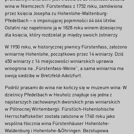
wina w Niemczech: Fürstenfass z 1752 roku, zamówiona
przez księcia Josepha zu Hohenlohe-Waltenburg-
Pfedelbach – o imponującej pojemności 64 664 litrów.
Ostatni raz napełniono ją w 1828 roku winem dziesięciny
dla księcia, który rozdzielał je między swoich żołnierzy.
W 1950 roku, w historycznej piwnicy Fürstenfass, założono
winiarnię Hohenlohe, początkowo przez 14 winiarzy. Dziś
450 winiarzy z 16 miejscowości winiarskich uprawia
winogrona na „Fürstenfass-Weine”, a sama winiarnia ma
swoją siedzibę w Bretzfeld-Adolzfurt.
Podróż prasami do wina nie kończy się w muzeum wina: W
dzielnicy Pfedelbach w Heuholz znajduje się jedna z
najstarszych zachowanych dworskich pras winiarskich
w Północnej Wirtembergii. Fürstlich-Hohenlohische
Herrschaftskelter została założona w 1740 roku jako
wspólna tłocznia wina Fürstenhäuser Hohenlohe-
Waldenburg i Hohenlohe-&Öhringen. Bezsłupowa