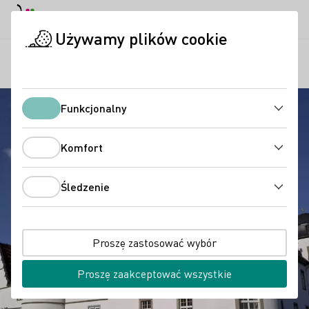
Tryb dzienny
Darkmode
Zamk
Otwo
Używamy plików cookie
Regiony
Pfedelbach
Strona startowa
Funkcjonalny
Funkcjonalny
Komfort
Komfort
Śledzenie
Śledzenie
Proszę zastosować wybór
Proszę zaakceptować wszystkie