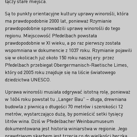
łączy stare miejsca.
Są to punkty orientacyjne kultury uprawy winorośli, która
ma prawdopodobnie 2000 lat, ponieważ Rzymianie
prawdopodobnie sprowadzili uprawę winorośli do tego
regionu. Miejscowość Pfedelbach powstała
prawdopodobnie w XI wieku, a po raz pierwszy została
wspomniana w dokumencie z 1037 roku. Rzymianie pojawili
się w okolicach już około 150 roku naszej ery: przez
Pfedelbach przebiegał Obergermanisch-Raetische Limes,
który od 2005 roku znajduje się na liście światowego
dziedzictwa UNESCO.
Uprawa winorośli musiała odgrywać istotną rolę, ponieważ
w 1604 roku powstał tu „Langer Bau” – długa, drewniana
budowla z piwnicą o długości 70 metrów i szerokości 12
metrów, wystarczająco dużą, by pomieścić setki tysięcy
litrów wina. Dziś w Pfedelbacher Weinbaumuseum
dokumentowana jest historia winiarstwa w regionie. Jego
prawdziwym skarbem jest trzecia co do wielkości beczka