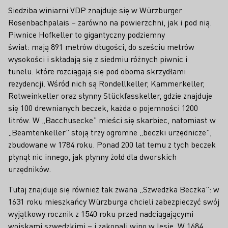
Siedziba winiarni VDP znajduje się w Würzburger
Rosenbachpalais – zarówno na powierzchni, jak i pod nią.
Piwnice Hofkeller to gigantyczny podziemny
świat: mają 891 metrów długości, do sześciu metrów
wysokości i składają się z siedmiu różnych piwnic i
tunelu. które rozciągają się pod oboma skrzydłami
rezydencji. Wśród nich są Rondellkeller, Kammerkeller,
Rotweinkeller oraz słynny Stückfasskeller, gdzie znajduje
się 100 drewnianych beczek, każda o pojemności 1200
litrów. W „Bacchusecke” mieści się skarbiec, natomiast w
„Beamtenkeller” stoją trzy ogromne „beczki urzędnicze”,
zbudowane w 1784 roku. Ponad 200 lat temu z tych beczek
płynął nic innego, jak płynny żołd dla dworskich
urzędników.
Tutaj znajduje się również tak zwana „Szwedzka Beczka”: w
1631 roku mieszkańcy Würzburga chcieli zabezpieczyć swój
wyjątkowy rocznik z 1540 roku przed nadciągającymi
wojskami szwedzkimi – i zakopali wino w lesie. W 1684