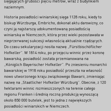
sięgających grubości pięciu metrów, wraz z budynkiem
naziemnym.
Historia posiadłości winiarskiej sięga 1128 roku, kiedy to
biskup Würzburga, Embricho, dokonał aktu darowizny, co
czyni ją najstarszą udokumentowaną posiadłością
winiarską w Niemczech, która przez wieki pozostawała w
nieprzerwanej sukcesji własnością aktualnie rządzących.
Do czasu sekularyzacji nosiła nazwę „Fürstbischöflicher
Hofkeller”. W 1814 roku, po przejęciu winnic przez koronę
bawarską, posiadłość została przemianowana na
„Königlich Bayerischer Hofkeller”. Po zniesieniu monarchii
bawarskiej w 1918 roku posiadłość przeszła na własność
nowo utworzonego kraju związkowego Bawarii, zmieniając
nazwę na „Staatlicher Hofkeller Würzburg”. Obecnie, z 120
hektarami winnic rozmieszczonych na terenie całego
regionu Franken i średnią roczną produkcją wynoszącą
około 850 000 butelek, jest to jedna z największych
posiadłości winiarskich w Niemczech.