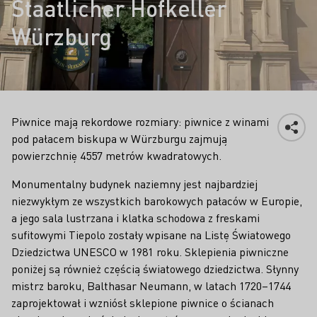
Staatlicher Hofkeller
Würzburg
Piwnice mają rekordowe rozmiary: piwnice z winami
pod pałacem biskupa w Würzburgu zajmują
powierzchnię 4557 metrów kwadratowych.
Monumentalny budynek naziemny jest najbardziej
niezwykłym ze wszystkich barokowych pałaców w Europie,
a jego sala lustrzana i klatka schodowa z freskami
sufitowymi Tiepolo zostały wpisane na Listę Światowego
Dziedzictwa UNESCO w 1981 roku. Sklepienia piwniczne
poniżej są również częścią światowego dziedzictwa. Słynny
mistrz baroku, Balthasar Neumann, w latach 1720–1744
zaprojektował i wzniósł sklepione piwnice o ścianach