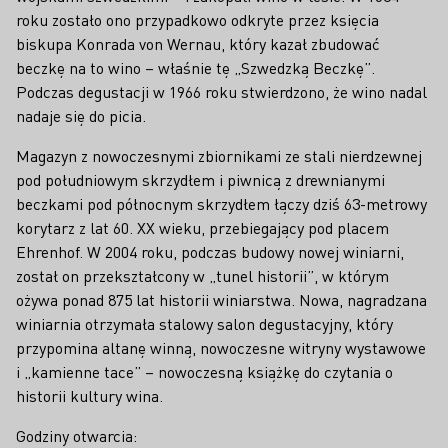
roku zostało ono przypadkowo odkryte przez księcia
biskupa Konrada von Wernau, który kazał zbudować
beczkę na to wino – właśnie tę „Szwedzką Beczkę”.
Podczas degustacji w 1966 roku stwierdzono, że wino nadal
nadaje się do picia.
Magazyn z nowoczesnymi zbiornikami ze stali nierdzewnej
pod południowym skrzydłem i piwnicą z drewnianymi
beczkami pod północnym skrzydłem łączy dziś 63-metrowy
korytarz z lat 60. XX wieku, przebiegający pod placem
Ehrenhof. W 2004 roku, podczas budowy nowej winiarni,
został on przekształcony w „tunel historii”, w którym
ożywa ponad 875 lat historii winiarstwa. Nowa, nagradzana
winiarnia otrzymała stalowy salon degustacyjny, który
przypomina altanę winną, nowoczesne witryny wystawowe
i „kamienne tace” – nowoczesną książkę do czytania o
historii kultury wina.
Godziny otwarcia: