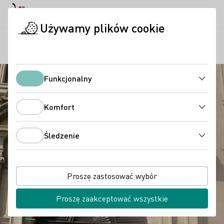
Tryb dzienny
Darkmode
Zamk
Otwo
Używamy plików cookie
Regiony
State Hofkeller Würzburg
Strona startowa
Funkcjonalny
Funkcjonalny
Komfort
Komfort
Śledzenie
Śledzenie
Proszę zastosować wybór
Proszę zaakceptować wszystkie