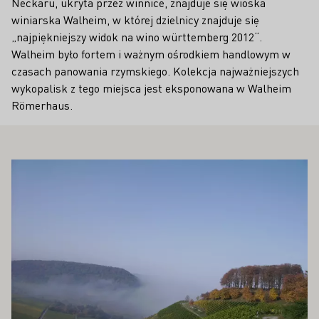
Neckaru, ukryta przez winnice, znajduje się wioska
winiarska Walheim, w której dzielnicy znajduje się
„najpiękniejszy widok na wino württemberg 2012“.
Walheim było fortem i ważnym ośrodkiem handlowym w
czasach panowania rzymskiego. Kolekcja najważniejszych
wykopalisk z tego miejsca jest eksponowana w Walheim
Römerhaus.
PAŃSTWA ZAINTERESOWAĆ
Proszę dowiedzieć się więcej