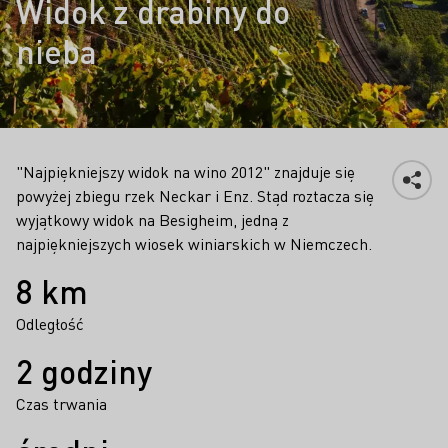
Widok z drabiny do
nieba
"Najpiękniejszy widok na wino 2012" znajduje się
powyżej zbiegu rzek Neckar i Enz. Stąd roztacza się
wyjątkowy widok na Besigheim, jedną z
najpiękniejszych wiosek winiarskich w Niemczech.
Fakty
8 km
Odległość
2 godziny
Czas trwania