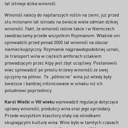
lat istnieje dzika winorośl
Winorośl należy do najstarszych roślin na ziemi, już przed
stu milionami lat istniało na świecie wiele odmian dzikiej
winorośli. Fakt, że winorośl rośnie także i w Niemczech
zawdzięczamy przede wszystkim Rzymianom. Właśnie oni
sprowadzili przed ponad 2000 lat winorośl na obszar
niemieckojęzyczny. Rzymianie najprawdopodobniej uznali,
że transport wina w ciężkich amforach szlakiem
prowadzącym przez Alpy jest zbyt uciążliwy. Postanowili
więc sprowadzić po prostu krzewy winorośli ze swej
ojczyzny na północ. Te „północne” wina już wtedy były
świeższe i bardziej zróżnicowane w smaku niż ich
południowi poprzednicy.
Karol Wielki
w
VIII wieku
wprowadził regulacje dotyczące
uprawy winorośli, produkcji wina oraz jego sprzedaży.
Przede wszystkim klasztory stały się ośrodkami
skupiającymi kulturę wina. Wino było w tamtych czasach