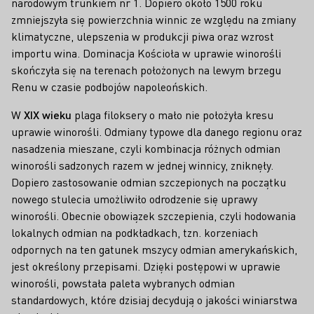
narodowym trunkiem nr 1. Dopiero około 1500 roku
zmniejszyła się powierzchnia winnic ze względu na zmiany
klimatyczne, ulepszenia w produkcji piwa oraz wzrost
importu wina. Dominacja Kościoła w uprawie winorośli
skończyła się na terenach położonych na lewym brzegu
Renu w czasie podbojów napoleońskich.
W
XIX wieku
plaga filoksery o mało nie położyła kresu
uprawie winorośli. Odmiany typowe dla danego regionu oraz
nasadzenia mieszane, czyli kombinacja różnych odmian
winorośli sadzonych razem w jednej winnicy, zniknęły.
Dopiero zastosowanie odmian szczepionych na początku
nowego stulecia umożliwiło odrodzenie się uprawy
winorośli. Obecnie obowiązek szczepienia, czyli hodowania
lokalnych odmian na podkładkach, tzn. korzeniach
odpornych na ten gatunek mszycy odmian amerykańskich,
jest określony przepisami. Dzięki postępowi w uprawie
winorośli, powstała paleta wybranych odmian
standardowych, które dzisiaj decydują o jakości winiarstwa