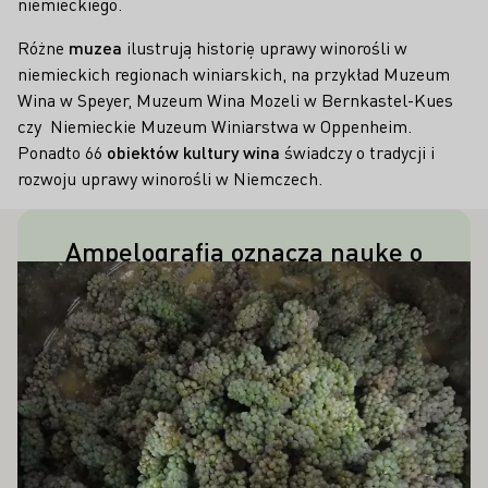
niemieckiego.
Różne
muzea
ilustrują historię uprawy winorośli w
niemieckich regionach winiarskich, na przykład Muzeum
Wina w Speyer, Muzeum Wina Mozeli w Bernkastel-Kues
czy Niemieckie Muzeum Winiarstwa w Oppenheim.
Ponadto 66
obiektów kultury wina
świadczy o tradycji i
rozwoju uprawy winorośli w Niemczech.
Ampelografia oznacza naukę o
Pierwsza część słowa - ampelos -
PAŃSTWA ZAINTERESOWAĆ
Proszę dowiedzieć się więcej
odmianach winogron. Z jakich
opisuje winorośl, podczas gdy druga -
greckich słów się to składa?
gráphein - pochodzi od greckiego
czasownika oznaczającego "pisać".